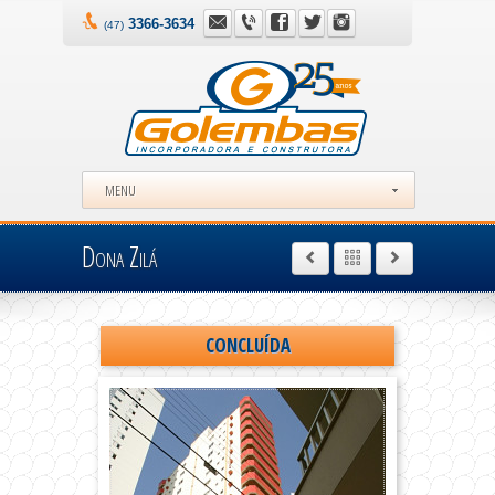
3366-3634
(47)
MENU
Dona Zilá
CONCLUÍDA